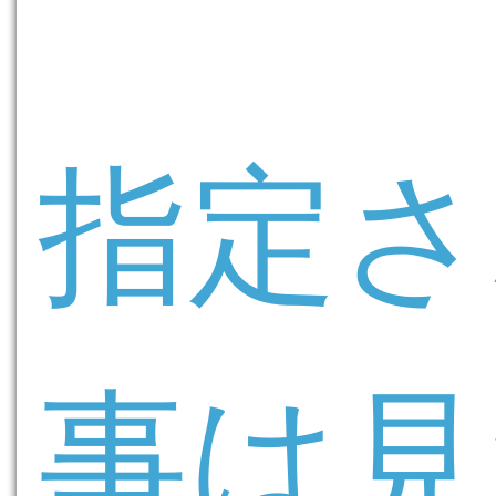
指定さ
事は見