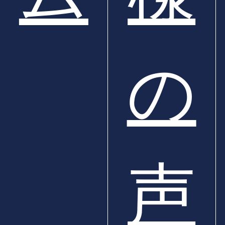
の
新製
声
)