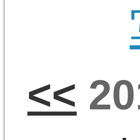
<<
20