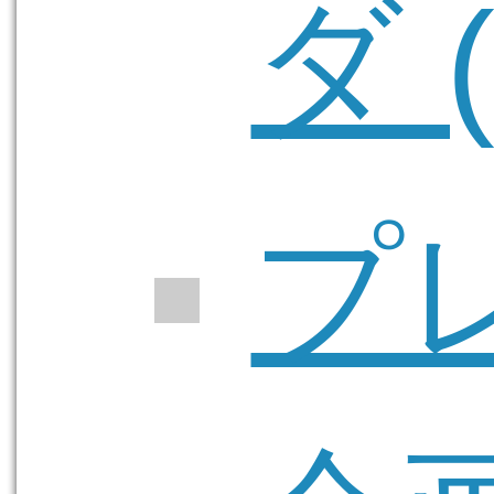
ダ (
プ