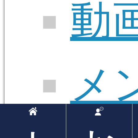
動画 
メ