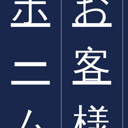
ス
ホ
お
エ
ー
客
キン
ム
様