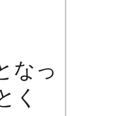
となっ
とく