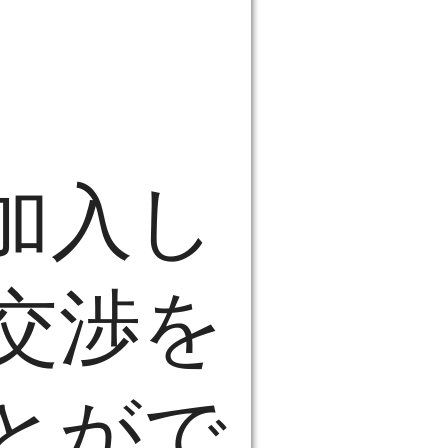
加入し
交渉を
とがで