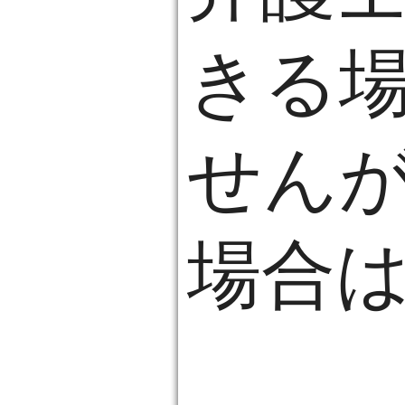
きる
せん
場合