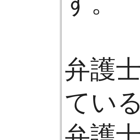
す。
弁護
てい
弁護