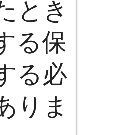
たとき
する保
する必
ありま