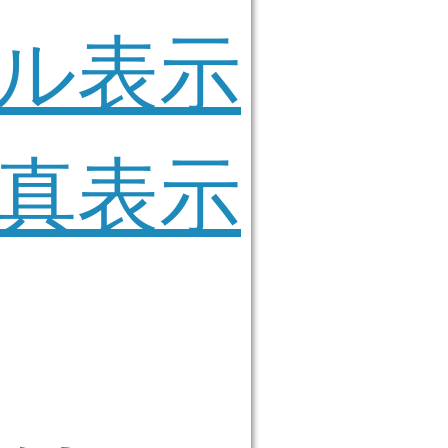
ル表示
真表示