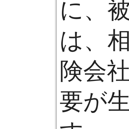
に、
は、
険会
要が