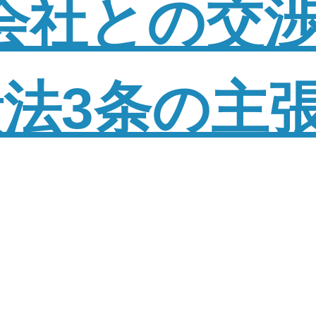
会社との交
法3条の主