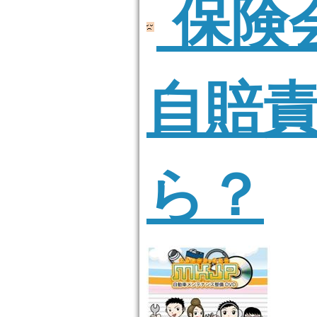
保険
自賠責
ら？