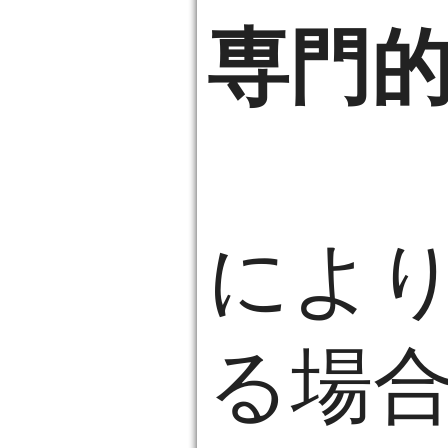
専門
によ
る場