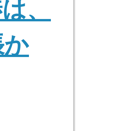
渉は、
張か