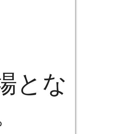
場とな
。