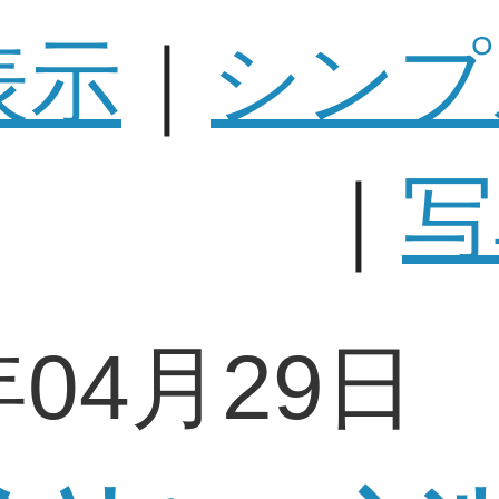
表示
｜
シンプ
｜
写
年04月29日