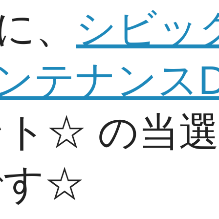
に、
シビッ
ンテナンスD
ト☆ の当
です☆