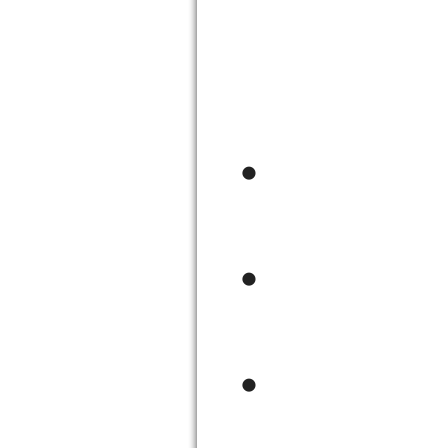
・
・
・