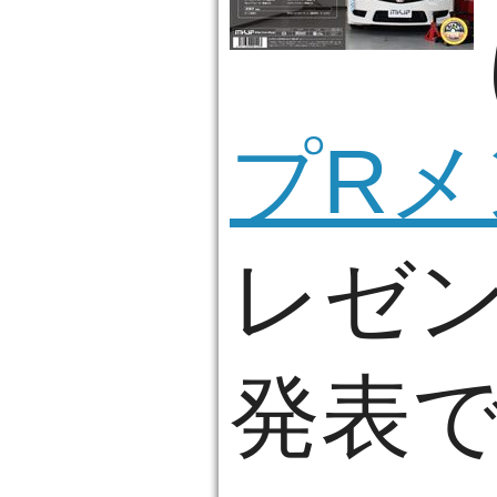
プRメ
レゼン
発表