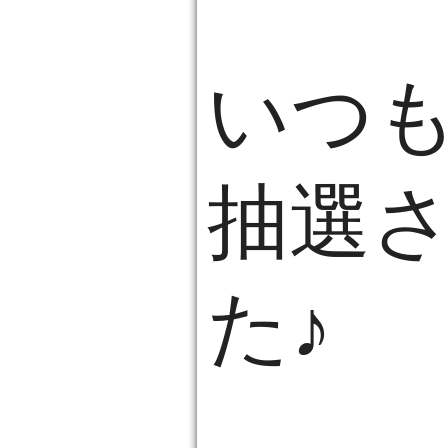
いつ
抽選
た♪