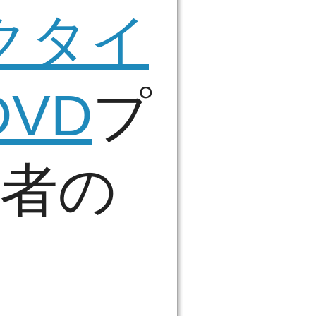
クタイ
VD
プ
選者の