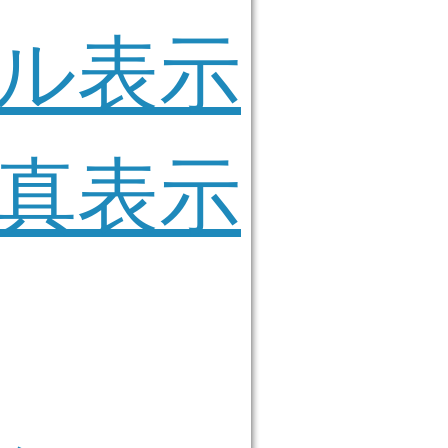
ル表示
真表示