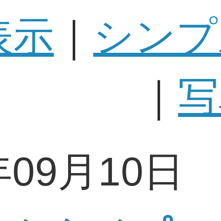
表示
｜
シンプ
｜
写
年09月10日