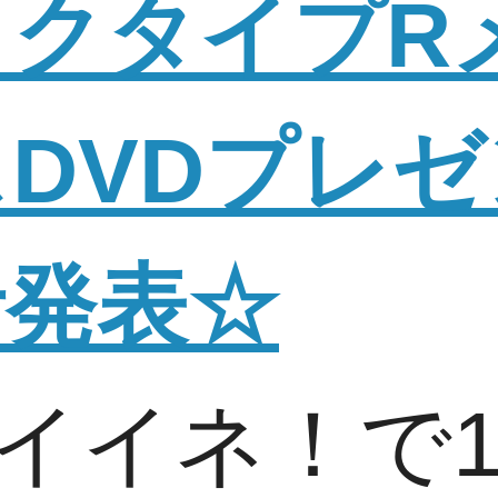
ックタイプR
DVDプレ
者発表☆
イイネ！で