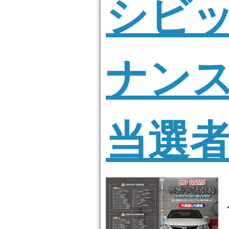
シビ
ナンス
当選