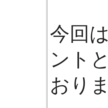
今回は
ント
おり