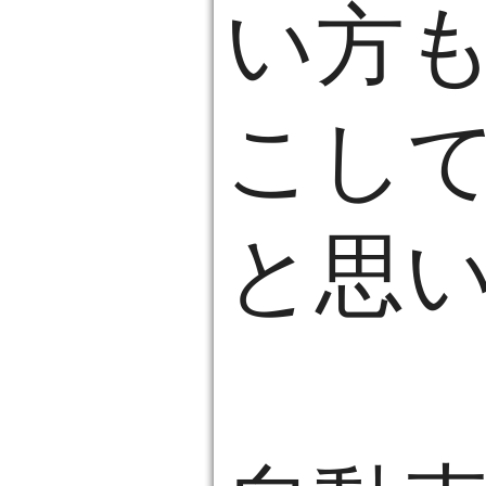
い方
こし
と思