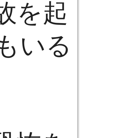
故を起
もいる