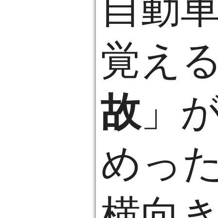
自動
覚え
故
」
めっ
横向