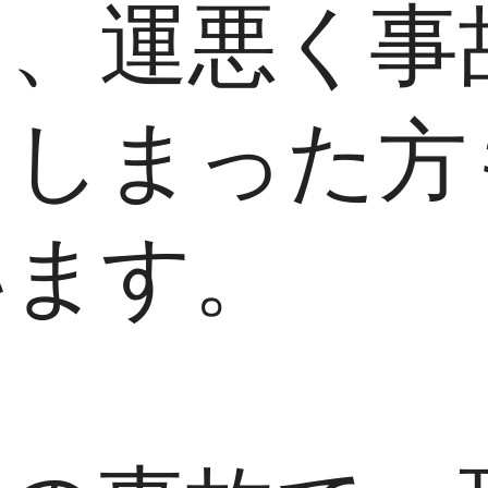
も、運悪く事
てしまった方
います。