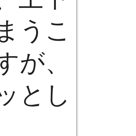
まうこ
すが、
ッとし