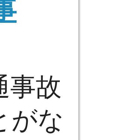
事
通事故
とがな