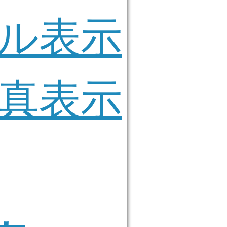
ル表示
真表示