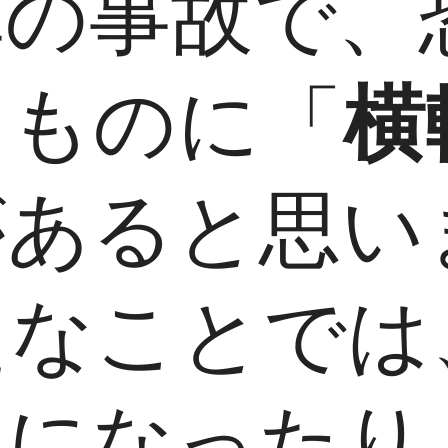
車の事故で、
るものに「
横
があると思い
たなことでは
きになったり