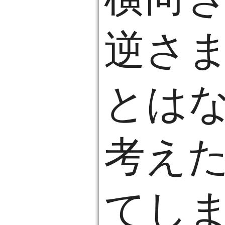
逆さ
とは
考え
てし