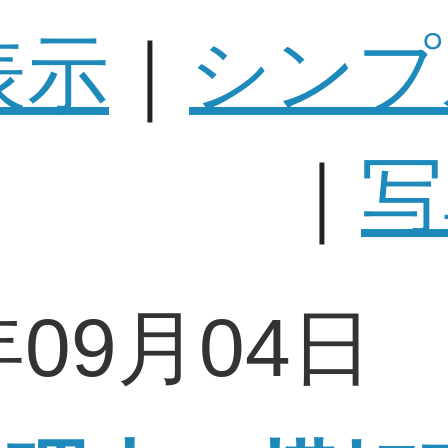
表示
｜
シンプ
｜
写
年09月04日