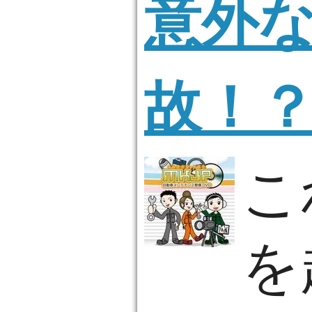
意外
故！
こ
を