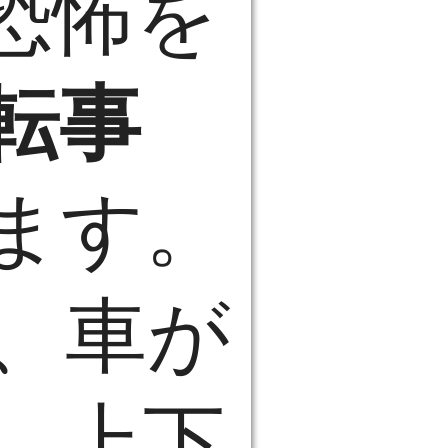
恐怖を
転事
ます。
、車が
、上下