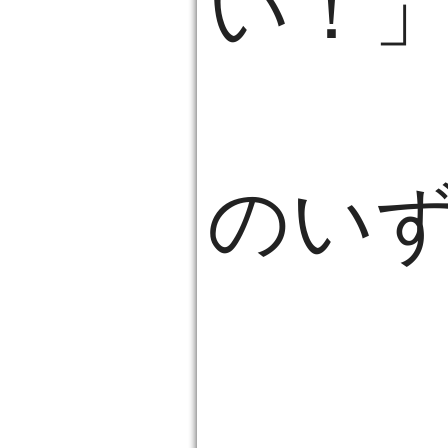
い！
のい