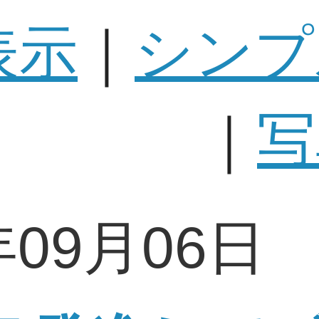
表示
｜
シンプ
｜
写
年09月06日