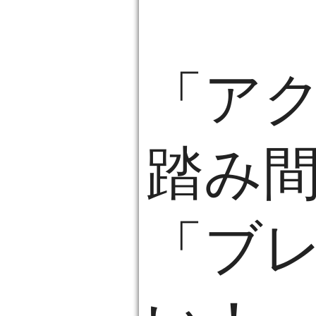
「ア
踏み
「ブ