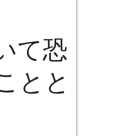
いて恐
ことと