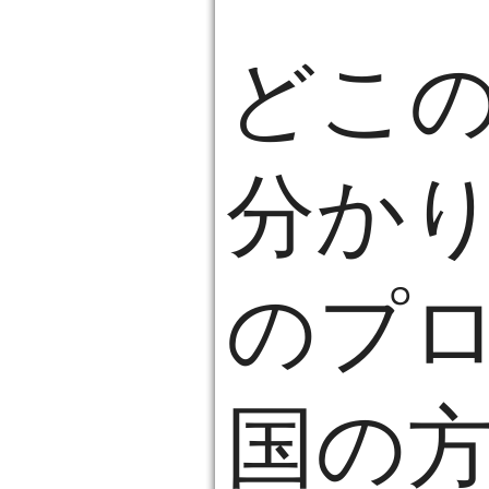
どこ
分かり
のプ
国の