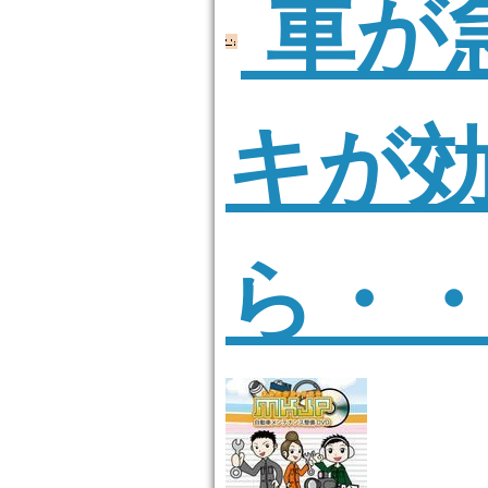
車が
キが
ら・