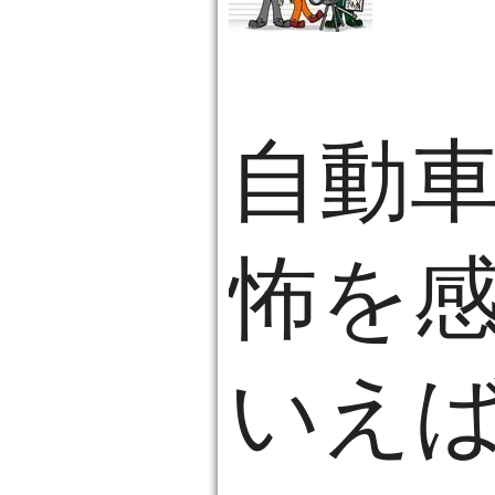
自動
怖を
いえ