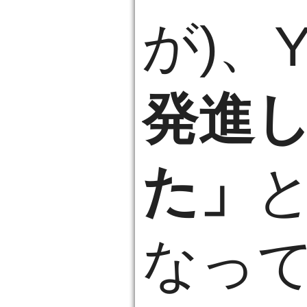
が)、Y
発進
た」
なっ