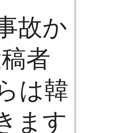
事故か
投稿者
らは韓
きます