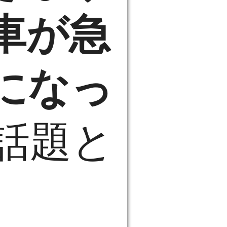
車が急
になっ
話題と