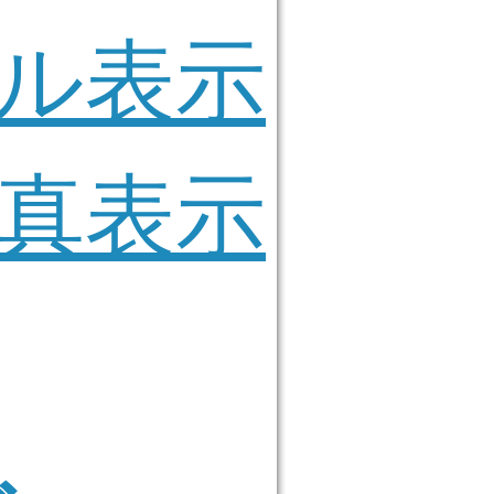
ル表示
真表示