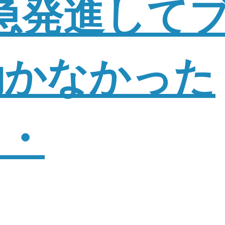
急発進して
効かなかった
・・