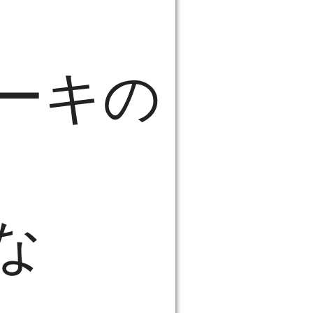
ーキの
な