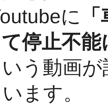
outubeに
「
して停止不能
という動画が
ています。