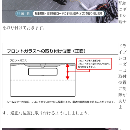
配線
にギ
ボシ
端子
を取り付けておきます。
ドラ
イブ
レコ
ーダ
ーは
取付
位置
に制
限が
あり
ま
す。適正な位置に取り付けるようにしましょう。