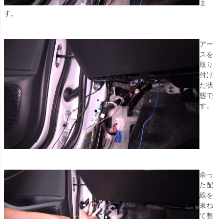
ま
す。
アー
スを
取り
付け
た状
態で
す。
余っ
た配
線を
束ね
て整