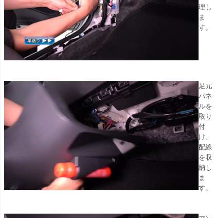
理し
ま
す。
足元
パネ
ルを
取り
付
け、
配線
を収
納し
ま
す。