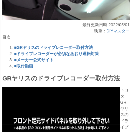
最終更新日時 2022/05/01
執筆：
DIYマスター
目次
■GRヤリスのドライブレコーダー取付方法
■ドライブレコーダーが必須なあおり運転対策
■メーカー公式サイト
■取付動画
GRヤリスのドライブレコーダー取付方法
トヨ
タ
GR
ヤリ
スの
ドラ
イブ