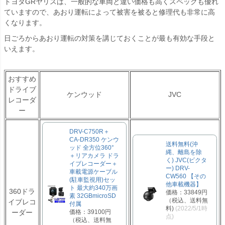
トヨタGRヤリスは、一般的な車両と違い価格も高くスペックも優れ
ていますので、あおり運転によって被害を被ると修理代も非常に高
くなります。
日ごろからあおり運転の対策を講じておくことが最も有効な手段と
いえます。
おすすめ
ドライブ
ケンウッド
JVC
レコーダ
ー
DRV-C750R＋
CA-DR350 ケンウ
送料無料(沖
ッド 全方位360°
縄、離島を除
＋リアカメラ ドラ
く) JVC(ビクタ
イブレコーダー＋
ー) DRV-
車載電源ケーブル
CW560 【その
(駐車監視用)セッ
他車載機器】
ト 最大約340万画
360ドラ
価格：33849円
素 32GBmicroSD
（税込、送料無
イブレコ
付属
料)
(2022/5/1時
ーダー
価格：39100円
点)
（税込、送料無