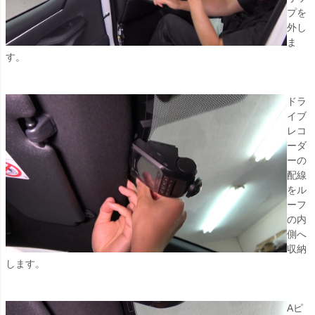
プを
外し
ま
す。
ドラ
イブ
レコ
ーダ
ーの
配線
をル
ーフ
の内
側へ
収納
します。
Aピ