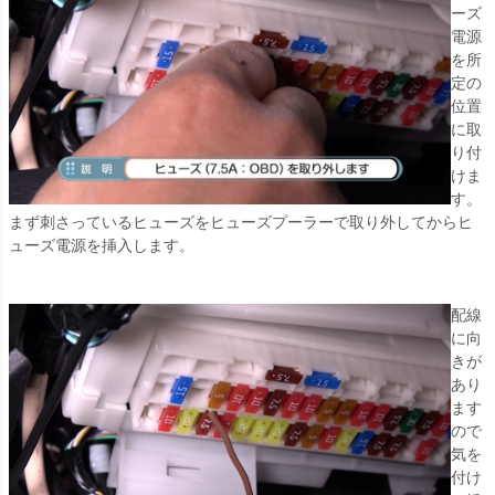
ーズ
電源
を所
定の
位置
に取
り付
けま
す。
まず刺さっているヒューズをヒューズプーラーで取り外してからヒ
ューズ電源を挿入します。
配線
に向
きが
あり
ます
ので
気を
付け