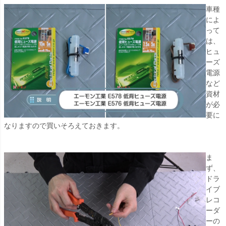
車種
によ
って
は、
ヒュ
ーズ
電源
など
資材
が必
要に
なりますので買いそろえておきます。
ま
ず、
ドラ
イブ
レコ
ーダ
ーの