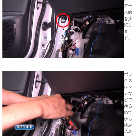
アー
ス線
を接
続し
ま
す。
ボッ
クス
レン
チな
どで
ゆる
めて
から
挟み
込み