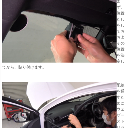
ま
ず、
位置
だし
をし
てお
およ
その
位置
を決
定し
てから、貼り付けます。
配線
を通
すた
めに
ウェ
ザー
スト
リッ