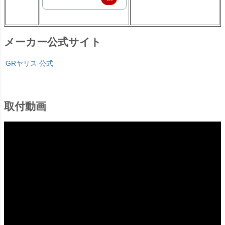
天
で
で
購
購
メーカー公式サイト
入
入
GRヤリス 公式
取付動画