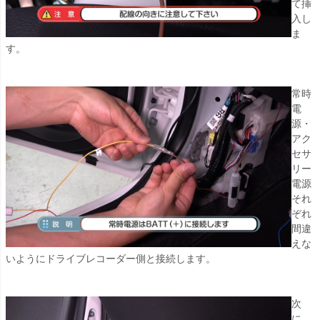
て挿
入し
ま
す。
常時
電
源・
アク
セサ
リー
電源
それ
ぞれ
間違
えな
いようにドライブレコーダー側と接続します。
次
に、