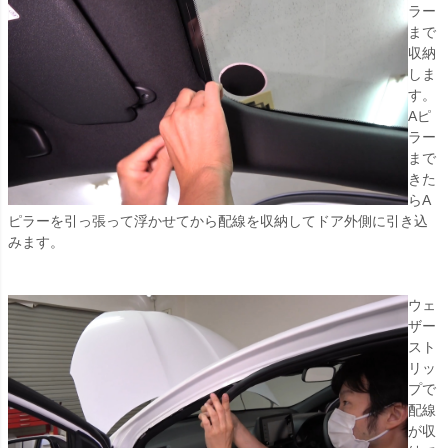
ラー
まで
収納
しま
す。
Aピ
ラー
まで
きた
らA
ピラーを引っ張って浮かせてから配線を収納してドア外側に引き込
みます。
ウェ
ザー
スト
リッ
プで
配線
が収