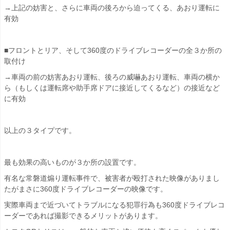
→上記の妨害と、さらに車両の後ろから迫ってくる、あおり運転に
有効
■フロントとリア、そして360度のドライブレコーダーの全３か所の
取付け
→車両の前の妨害あおり運転、後ろの威嚇あおり運転、車両の横か
ら（もしくは運転席や助手席ドアに接近してくるなど）の接近など
に有効
以上の３タイプです。
最も効果の高いものが３か所の設置です。
有名な常磐道煽り運転事件で、被害者が殴打された映像がありまし
たがまさに360度ドライブレコーダーの映像です。
実際車両まで近づいてトラブルになる犯罪行為も360度ドライブレコ
ーダーであれば撮影できるメリットがあります。