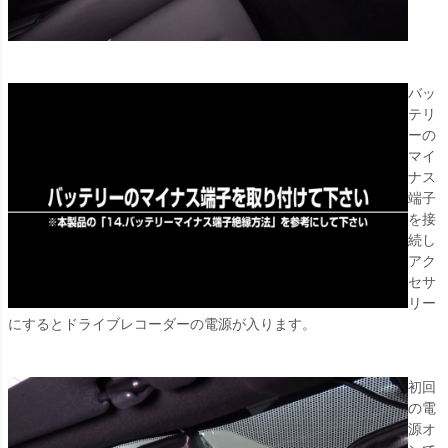
バッ
テリ
ーの
マイ
ナス
端子
を接
続し
アク
セサ
リー
にするとドライブレコーダーの電源が入ります。
初回
の電
源オ