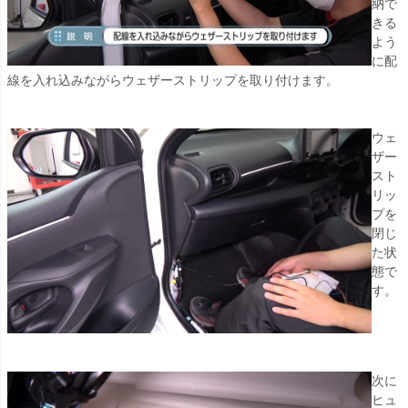
納で
きる
よう
に配
線を入れ込みながらウェザーストリップを取り付けます。
ウェ
ザー
スト
リッ
プを
閉じ
た状
態で
す。
次に
ヒュ