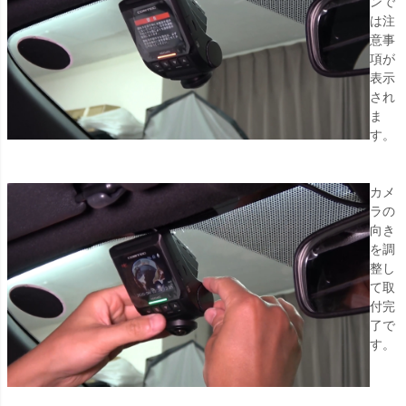
ンで
は注
意事
項が
表示
され
ま
す。
カメ
ラの
向き
を調
整し
て取
付完
了で
す。