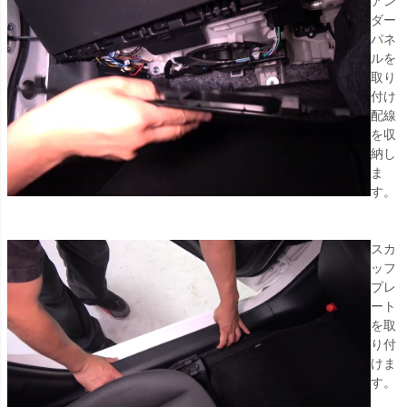
アン
ダー
パネ
ルを
取り
付け
配線
を収
納し
ま
す。
スカ
ッフ
プレ
ート
を取
り付
けま
す。