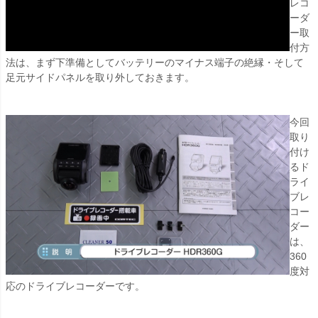
レコ
ーダ
ー取
付方
法は、まず下準備としてバッテリーのマイナス端子の絶縁・そして
足元サイドパネルを取り外しておきます。
今回
取り
付け
るド
ライ
ブレ
コー
ダー
は、
360
度対
応のドライブレコーダーです。