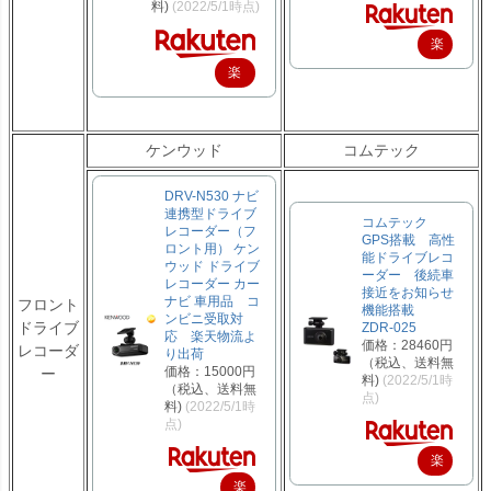
料)
(2022/5/1時点)
楽
楽
天
天
で
で
購
ケンウッド
コムテック
購
入
入
DRV-N530 ナビ
連携型ドライブ
コムテック
レコーダー（フ
GPS搭載 高性
ロント用） ケン
能ドライブレコ
ウッド ドライブ
ーダー 後続車
レコーダー カー
接近をお知らせ
ナビ 車用品 コ
フロント
機能搭載
ンビニ受取対
ドライブ
ZDR-025
応 楽天物流よ
価格：28460円
レコーダ
り出荷
（税込、送料無
価格：15000円
ー
料)
(2022/5/1時
（税込、送料無
点)
料)
(2022/5/1時
点)
楽
楽
天