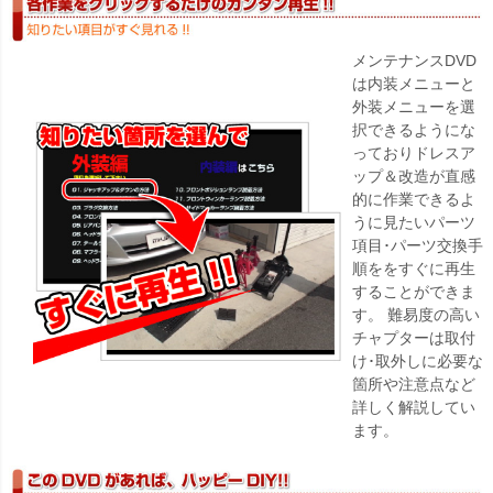
メンテナンスDVD
は内装メニューと
外装メニューを選
択できるようにな
っておりドレスア
ップ＆改造が直感
的に作業できるよ
うに見たいパーツ
項目･パーツ交換手
順ををすぐに再生
することができま
す。 難易度の高い
チャプターは取付
け･取外しに必要な
箇所や注意点など
詳しく解説してい
ます。