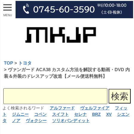
MENU
TOP
トヨタ
ヴァンガード ACA38 カスタム方法を解説する動画・DVD 内
装＆外装のドレスアップ改造【メール便送料無料】
よく検索されるワード
アルファード
ヴェルファイア
フィッ
ト
ジムニー
コペン
スイフト
セレナ
BRZ
XV
シエン
タ
ノア
ヴォクシー
ソリオバンディット