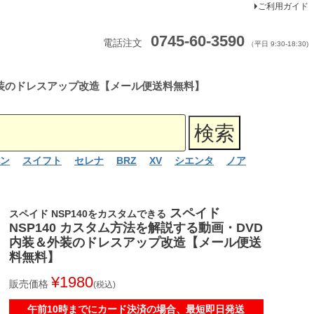
ご利用ガイド
0745-60-3590
電話注文
（平日 9:30-18:30)
＆外装のドレスアップ改造【メール便送料無料】
ン
スイフト
セレナ
BRZ
XV
シエンタ
ノア
スペイド
スペイド NSP140をカスタムできる
NSP140 カスタム方法を解説する動画・DVD
内装＆外装のドレスアップ改造【メール便送
料無料】
¥
1980
販売価格
税込
午前10時までにカード決済の場合、最短即日発送