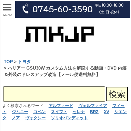
MENU
TOP
トヨタ
ハリアー GSU30W カスタム方法を解説する動画・DVD 内装
＆外装のドレスアップ改造【メール便送料無料】
よく検索されるワード
アルファード
ヴェルファイア
フィッ
ト
ジムニー
コペン
スイフト
セレナ
BRZ
XV
シエン
タ
ノア
ヴォクシー
ソリオバンディット