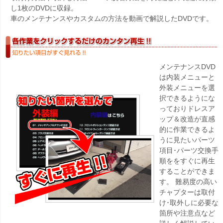
し1枚のDVDに収録。
車のメンテナンスやカスタムの方法を動画で解説したDVDです。
メンテナンスDVD
は内装メニューと
外装メニューを選
択できるようにな
っておりドレスア
ップ＆改造が直感
的に作業できるよ
うに見たいパーツ
項目･パーツ交換手
順ををすぐに再生
することができま
す。 難易度の高い
チャプターは取付
け･取外しに必要な
箇所や注意点など