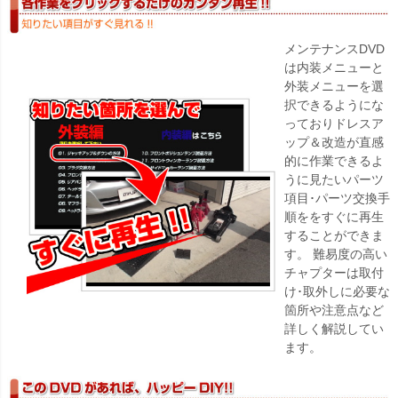
メンテナンスDVD
は内装メニューと
外装メニューを選
択できるようにな
っておりドレスア
ップ＆改造が直感
的に作業できるよ
うに見たいパーツ
項目･パーツ交換手
順ををすぐに再生
することができま
す。 難易度の高い
チャプターは取付
け･取外しに必要な
箇所や注意点など
詳しく解説してい
ます。