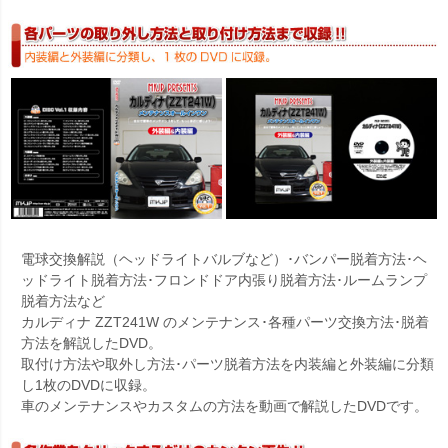
電球交換解説（ヘッドライトバルブなど）･バンパー脱着方法･ヘ
ッドライト脱着方法･フロンドドア内張り脱着方法･ルームランプ
脱着方法など
カルディナ ZZT241W のメンテナンス･各種パーツ交換方法･脱着
方法を解説したDVD。
取付け方法や取外し方法･パーツ脱着方法を内装編と外装編に分類
し1枚のDVDに収録。
車のメンテナンスやカスタムの方法を動画で解説したDVDです。