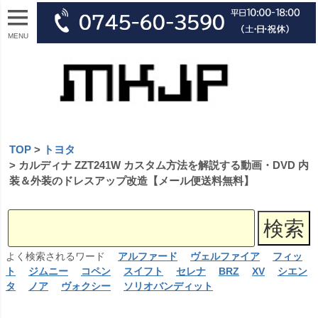
MENU
TOP
トヨタ
カルディナ ZZT241W カスタム方法を解説する動画・DVD 内
装＆外装のドレスアップ改造【メール便送料無料】
よく検索されるワード
アルファード
ヴェルファイア
フィッ
ト
ジムニー
コペン
スイフト
セレナ
BRZ
XV
シエン
タ
ノア
ヴォクシー
ソリオバンディット