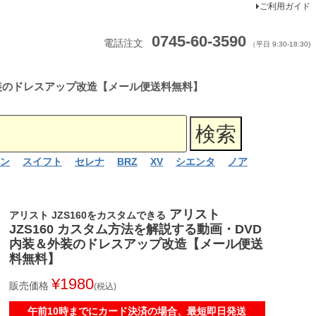
ご利用ガイド
0745-60-3590
電話注文
（平日 9:30-18:30)
＆外装のドレスアップ改造【メール便送料無料】
ン
スイフト
セレナ
BRZ
XV
シエンタ
ノア
アリスト
アリスト JZS160をカスタムできる
JZS160 カスタム方法を解説する動画・DVD
内装＆外装のドレスアップ改造【メール便送
料無料】
¥
1980
販売価格
税込
午前10時までにカード決済の場合、最短即日発送