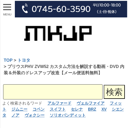
MENU
TOP
トヨタ
プリウスPHV ZVW52 カスタム方法を解説する動画・DVD 内
装＆外装のドレスアップ改造【メール便送料無料】
よく検索されるワード
アルファード
ヴェルファイア
フィッ
ト
ジムニー
コペン
スイフト
セレナ
BRZ
XV
シエン
タ
ノア
ヴォクシー
ソリオバンディット