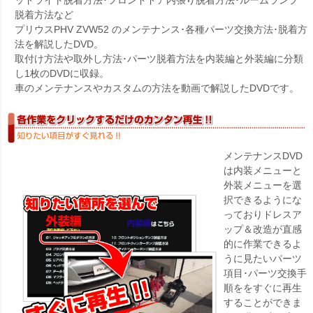
脱着方法など
プリウスPHV ZVW52 のメンテナンス･各種パーツ交換方法･脱着方
法を解説したDVD。
取付け方法や取外し方法･パーツ脱着方法を内装編と外装編に分類
し1枚のDVDに収録。
車のメンテナンスやカスタムの方法を動画で解説したDVDです。
メンテナンスDVD
は内装メニューと
外装メニューを選
択できるようにな
っておりドレスア
ップ＆改造が直感
的に作業できるよ
うに見たいパーツ
項目･パーツ交換手
順ををすぐに再生
することができま