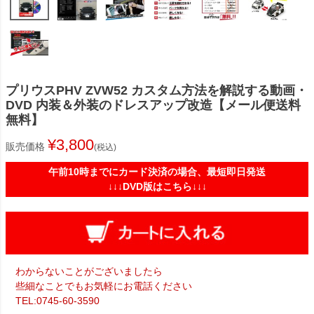
プリウスPHV ZVW52 カスタム方法を解説する動画・
DVD 内装＆外装のドレスアップ改造【メール便送料
無料】
¥
3,800
販売価格
税込
午前10時までにカード決済の場合、最短即日発送
↓↓↓DVD版はこちら↓↓↓
わからないことがございましたら
些細なことでもお気軽にお電話ください
TEL:0745-60-3590