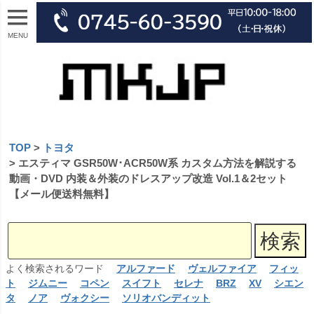
MENU
TOP
トヨタ
エスティマ GSR50W･ACR50W系 カスタム方法を解説する
動画・DVD 内装＆外装のドレスアップ改造 Vol.1＆2セット
【メール便送料無料】
よく検索されるワード
アルファード
ヴェルファイア
フィッ
ト
ジムニー
コペン
スイフト
セレナ
BRZ
XV
シエン
タ
ノア
ヴォクシー
ソリオバンディット