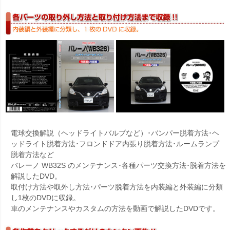
電球交換解説（ヘッドライトバルブなど）･バンパー脱着方法･ヘ
ッドライト脱着方法･フロンドドア内張り脱着方法･ルームランプ
脱着方法など
バレーノ WB32S のメンテナンス･各種パーツ交換方法･脱着方法を
解説したDVD。
取付け方法や取外し方法･パーツ脱着方法を内装編と外装編に分類
し1枚のDVDに収録。
車のメンテナンスやカスタムの方法を動画で解説したDVDです。