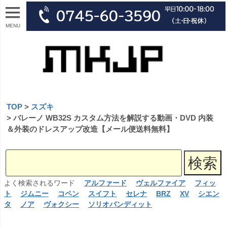
MENU
TOP
スズキ
バレーノ WB32S カスタム方法を解説する動画・DVD 内装
＆外装のドレスアップ改造【メール便送料無料】
よく検索されるワード
アルファード
ヴェルファイア
フィッ
ト
ジムニー
コペン
スイフト
セレナ
BRZ
XV
シエン
タ
ノア
ヴォクシー
ソリオバンディット