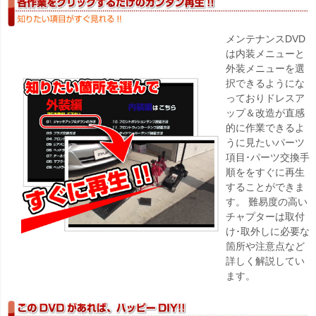
メンテナンスDVD
は内装メニューと
外装メニューを選
択できるようにな
っておりドレスア
ップ＆改造が直感
的に作業できるよ
うに見たいパーツ
項目･パーツ交換手
順ををすぐに再生
することができま
す。 難易度の高い
チャプターは取付
け･取外しに必要な
箇所や注意点など
詳しく解説してい
ます。