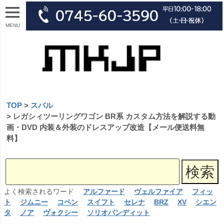
MENU
TOP
スバル
レガシィツーリングワゴン BR系 カスタム方法を解説する動
画・DVD 内装＆外装のドレスアップ改造【メール便送料無
料】
よく検索されるワード
アルファード
ヴェルファイア
フィッ
ト
ジムニー
コペン
スイフト
セレナ
BRZ
XV
シエン
タ
ノア
ヴォクシー
ソリオバンディット