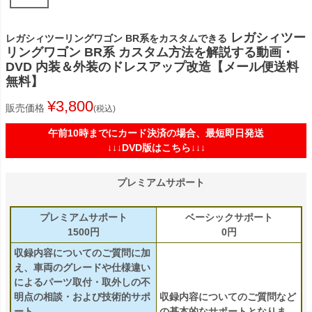
レガシィツー
レガシィツーリングワゴン BR系をカスタムできる
リングワゴン BR系 カスタム方法を解説する動画・
DVD 内装＆外装のドレスアップ改造【メール便送料
無料】
¥
3,800
販売価格
税込
午前10時までにカード決済の場合、最短即日発送
↓↓↓DVD版はこちら↓↓↓
プレミアムサポート
プレミアムサポート
ベーシックサポート
1500円
0円
収録内容についてのご質問に加
え、車両のグレードや仕様違い
によるパーツ取付・取外しの不
明点の相談・および技術的サポ
収録内容についてのご質問など
ート
の基本的なサポートとなりま