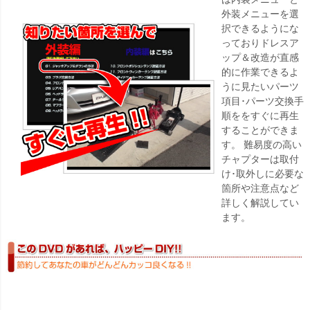
外装メニューを選
択できるようにな
っておりドレスア
ップ＆改造が直感
的に作業できるよ
うに見たいパーツ
項目･パーツ交換手
順ををすぐに再生
することができま
す。 難易度の高い
チャプターは取付
け･取外しに必要な
箇所や注意点など
詳しく解説してい
ます。