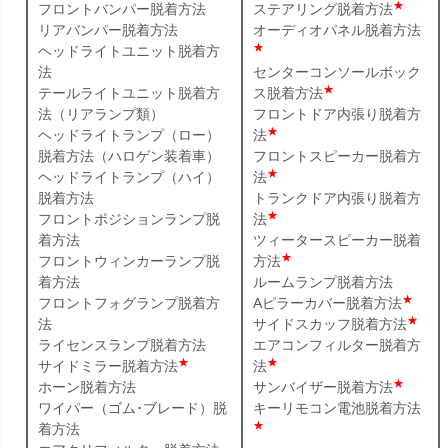
★
フロントバンパー脱着方法
ステアリング脱着方法
リアバンパー脱着方法
オーディオパネル脱着方法
★
ヘッドライトユニット脱着方
法
センターコンソールボック
★
テールライトユニット脱着方
ス脱着方法
法（リアランプ類）
フロントドア内張り脱着方
★
ヘッドライトランプ（ロー）
法
脱着方法（ハロゲン装着車）
フロントスピーカー脱着方
★
ヘッドライトランプ（ハイ）
法
脱着方法
トランクドア内張り脱着方
★
フロントポジションランプ脱
法
着方法
ツィータースピーカー脱着
★
フロントウィンカーランプ脱
方法
着方法
ルームランプ脱着方法
★
フロントフォグランプ脱着方
Aピラーカバー脱着方法
★
法
サイドスカッフ脱着方法
ライセンスランプ脱着方法
エアコンフィルター脱着方
★
★
サイドミラー脱着方法
法
★
ホーン脱着方法
サンバイザー脱着方法
ワイパー（ゴム･ブレード）脱
キーリモコン電池脱着方法
★
着方法