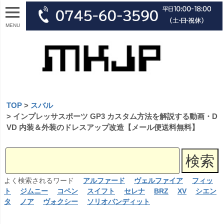
MENU
TOP
スバル
インプレッサスポーツ GP3 カスタム方法を解説する動画・D
VD 内装＆外装のドレスアップ改造【メール便送料無料】
よく検索されるワード
アルファード
ヴェルファイア
フィッ
ト
ジムニー
コペン
スイフト
セレナ
BRZ
XV
シエン
タ
ノア
ヴォクシー
ソリオバンディット