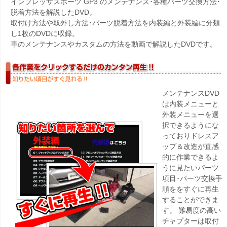
インプレッサスポーツ GP3 のメンテナンス･各種パーツ交換方法･
脱着方法を解説したDVD。
取付け方法や取外し方法･パーツ脱着方法を内装編と外装編に分類
し1枚のDVDに収録。
車のメンテナンスやカスタムの方法を動画で解説したDVDです。
メンテナンスDVD
は内装メニューと
外装メニューを選
択できるようにな
っておりドレスア
ップ＆改造が直感
的に作業できるよ
うに見たいパーツ
項目･パーツ交換手
順ををすぐに再生
することができま
す。 難易度の高い
チャプターは取付