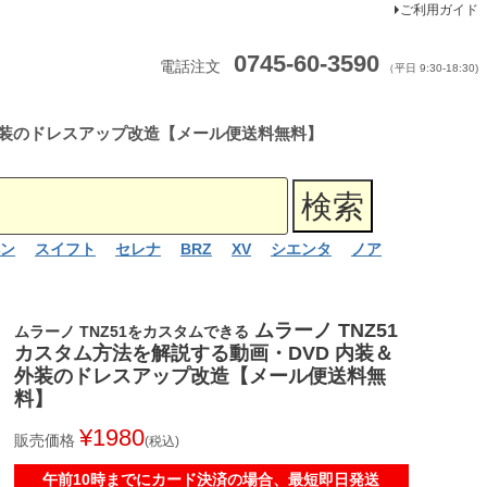
ご利用ガイド
0745-60-3590
電話注文
（平日 9:30-18:30)
＆外装のドレスアップ改造【メール便送料無料】
ン
スイフト
セレナ
BRZ
XV
シエンタ
ノア
ムラーノ TNZ51
ムラーノ TNZ51をカスタムできる
カスタム方法を解説する動画・DVD 内装＆
外装のドレスアップ改造【メール便送料無
料】
¥
1980
販売価格
税込
午前10時までにカード決済の場合、最短即日発送