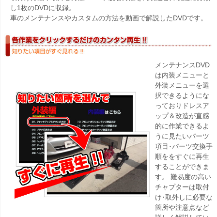
し1枚のDVDに収録。
車のメンテナンスやカスタムの方法を動画で解説したDVDです。
メンテナンスDVD
は内装メニューと
外装メニューを選
択できるようにな
っておりドレスア
ップ＆改造が直感
的に作業できるよ
うに見たいパーツ
項目･パーツ交換手
順ををすぐに再生
することができま
す。 難易度の高い
チャプターは取付
け･取外しに必要な
箇所や注意点など