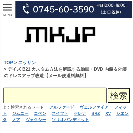
MENU
TOP
ニッサン
デイズ B21 カスタム方法を解説する動画・DVD 内装＆外装
のドレスアップ改造【メール便送料無料】
よく検索されるワード
アルファード
ヴェルファイア
フィッ
ト
ジムニー
コペン
スイフト
セレナ
BRZ
XV
シエン
タ
ノア
ヴォクシー
ソリオバンディット