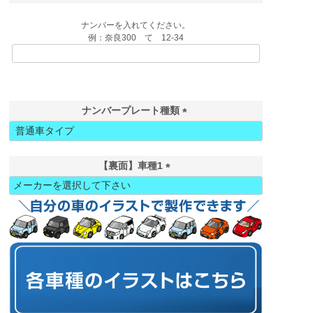
ナンバーを入れてください。
例：奈良300 て 12-34
ナンバープレート種類
(
必
須
【裏面】車種1
)
(
必
須
)