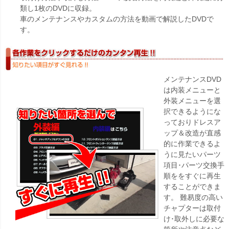
類し1枚のDVDに収録。
車のメンテナンスやカスタムの方法を動画で解説したDVDで
す。
メンテナンスDVD
は内装メニューと
外装メニューを選
択できるようにな
っておりドレスア
ップ＆改造が直感
的に作業できるよ
うに見たいパーツ
項目･パーツ交換手
順ををすぐに再生
することができま
す。 難易度の高い
チャプターは取付
け･取外しに必要な