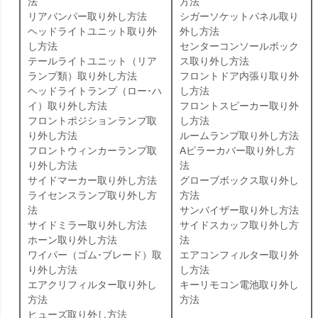
法
方法
リアバンパー取り外し方法
シガーソケットパネル取り
ヘッドライトユニット取り外
外し方法
し方法
センターコンソールボック
テールライトユニット（リア
ス取り外し方法
ランプ類）取り外し方法
フロントドア内張り取り外
ヘッドライトランプ（ロー･ハ
し方法
イ）取り外し方法
フロントスピーカー取り外
フロントポジションランプ取
し方法
り外し方法
ルームランプ取り外し方法
フロントウィンカーランプ取
Aピラーカバー取り外し方
り外し方法
法
サイドマーカー取り外し方法
グローブボックス取り外し
ライセンスランプ取り外し方
方法
法
サンバイザー取り外し方法
サイドミラー取り外し方法
サイドスカッフ取り外し方
ホーン取り外し方法
法
ワイパー（ゴム･ブレード）取
エアコンフィルター取り外
り外し方法
し方法
エアクリフィルター取り外し
キーリモコン電池取り外し
方法
方法
ヒューズ取り外し方法