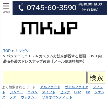
MENU
TOP
ミツビシ
パジェロミニ H53A カスタム方法を解説する動画・DVD 内
装＆外装のドレスアップ改造【メール便送料無料】
よく検索されるワード
アルファード
ヴェルファイア
フィッ
ト
ジムニー
コペン
スイフト
セレナ
BRZ
XV
シエン
タ
ノア
ヴォクシー
ソリオバンディット