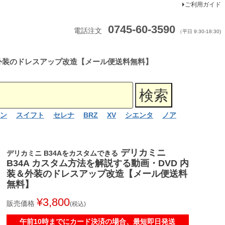
ご利用ガイド
0745-60-3590
電話注文
（平日 9:30-18:30)
装＆外装のドレスアップ改造【メール便送料無料】
ン
スイフト
セレナ
BRZ
XV
シエンタ
ノア
デリカミニ
デリカミニ B34Aをカスタムできる
B34A カスタム方法を解説する動画・DVD 内
装＆外装のドレスアップ改造【メール便送料
無料】
¥
3,800
販売価格
税込
午前10時までにカード決済の場合、最短即日発送