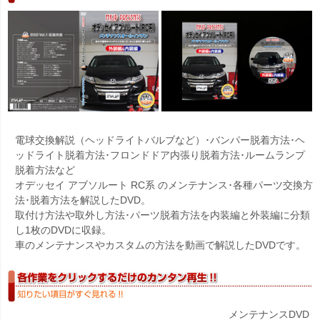
電球交換解説（ヘッドライトバルブなど）･バンパー脱着方法･ヘ
ッドライト脱着方法･フロンドドア内張り脱着方法･ルームランプ
脱着方法など
オデッセイ アブソルート RC系 のメンテナンス･各種パーツ交換方
法･脱着方法を解説したDVD。
取付け方法や取外し方法･パーツ脱着方法を内装編と外装編に分類
し1枚のDVDに収録。
車のメンテナンスやカスタムの方法を動画で解説したDVDです。
メンテナンスDVD