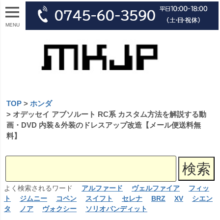
MENU
TOP
ホンダ
オデッセイ アブソルート RC系 カスタム方法を解説する動
画・DVD 内装＆外装のドレスアップ改造【メール便送料無
料】
よく検索されるワード
アルファード
ヴェルファイア
フィッ
ト
ジムニー
コペン
スイフト
セレナ
BRZ
XV
シエン
タ
ノア
ヴォクシー
ソリオバンディット