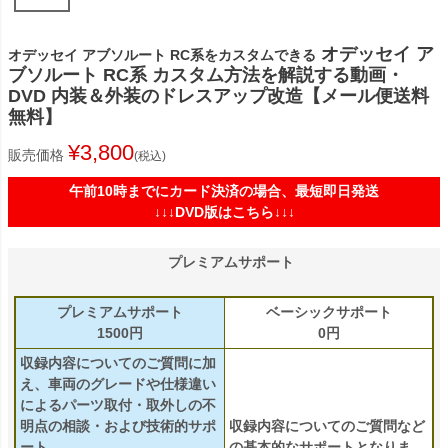
オデッセイ ア
オデッセイ アブソルート RC系をカスタムできる
ブソルート RC系 カスタム方法を解説する動画・
DVD 内装＆外装のドレスアップ改造【メール便送料
無料】
¥
3,800
販売価格
税込
午前10時までにカード決済の場合、最短即日発送
↓↓↓DVD版はこちら↓↓↓
プレミアムサポート
プレミアムサポート
ベーシックサポート
1500円
0円
収録内容についてのご質問に加
え、車両のグレードや仕様違い
によるパーツ取付・取外しの不
明点の相談・および技術的サポ
収録内容についてのご質問など
ート
の基本的なサポートとなりま