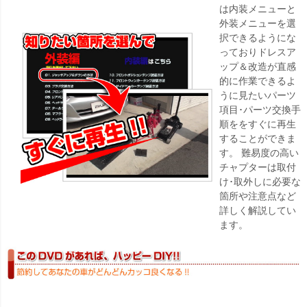
は内装メニューと
外装メニューを選
択できるようにな
っておりドレスア
ップ＆改造が直感
的に作業できるよ
うに見たいパーツ
項目･パーツ交換手
順ををすぐに再生
することができま
す。 難易度の高い
チャプターは取付
け･取外しに必要な
箇所や注意点など
詳しく解説してい
ます。