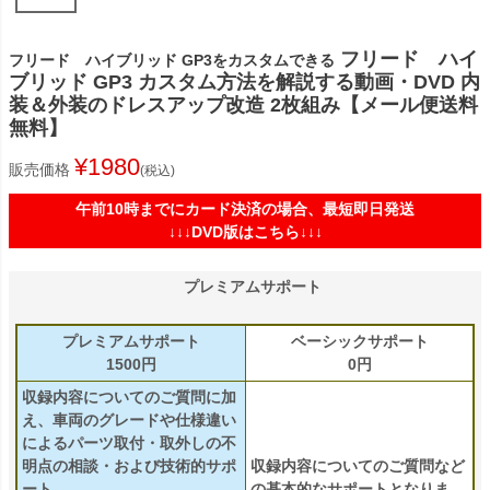
フリード ハイ
フリード ハイブリッド GP3をカスタムできる
ブリッド GP3 カスタム方法を解説する動画・DVD 内
装＆外装のドレスアップ改造 2枚組み【メール便送料
無料】
¥
1980
販売価格
税込
午前10時までにカード決済の場合、最短即日発送
↓↓↓DVD版はこちら↓↓↓
プレミアムサポート
プレミアムサポート
ベーシックサポート
1500円
0円
収録内容についてのご質問に加
え、車両のグレードや仕様違い
によるパーツ取付・取外しの不
明点の相談・および技術的サポ
収録内容についてのご質問など
ート
の基本的なサポートとなりま