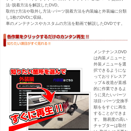
法･脱着方法を解説したDVD。
取付け方法や取外し方法･パーツ脱着方法を内装編と外装編に分類
し1枚のDVDに収録。
車のメンテナンスやカスタムの方法を動画で解説したDVDです。
メンテナンスDVD
は内装メニューと
外装メニューを選
択できるようにな
っておりドレスア
ップ＆改造が直感
的に作業できるよ
うに見たいパーツ
項目･パーツ交換手
順ををすぐに再生
することができま
す。 難易度の高い
チャプターは取付