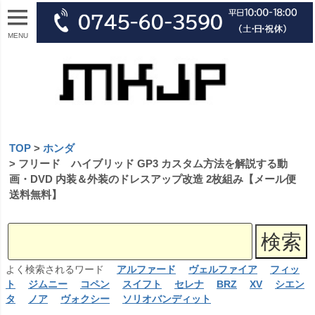
MENU
TOP
ホンダ
フリード ハイブリッド GP3 カスタム方法を解説する動
画・DVD 内装＆外装のドレスアップ改造 2枚組み【メール便
送料無料】
よく検索されるワード
アルファード
ヴェルファイア
フィッ
ト
ジムニー
コペン
スイフト
セレナ
BRZ
XV
シエン
タ
ノア
ヴォクシー
ソリオバンディット